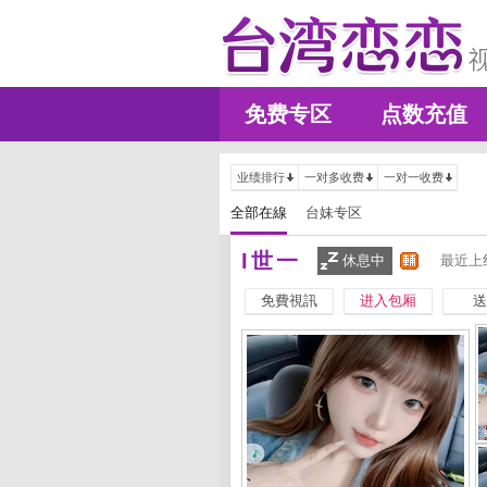
免费专区
点数充值
业绩排行
一对多收费
一对一收费
全部在線
台妹专区
I世一
休息中
最近上线
免費視訊
进入包厢
送