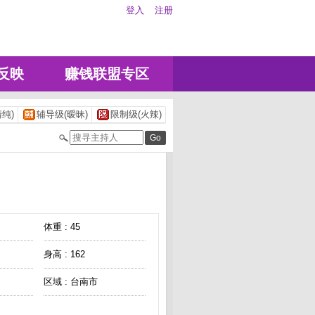
登入
注册
反映
赚钱联盟专区
纯)
辅导级(暧昧)
限制级(火辣)
体重 : 45
身高 : 162
区域 : 台南市