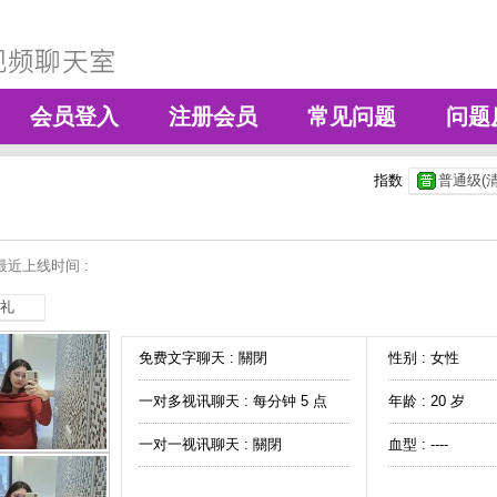
会员登入
注册会员
常见问题
问题
指数
普通级(清
最近上线时间 :
礼
免费文字聊天 :
關閉
性别 : 女性
一对多视讯聊天 :
每分钟 5 点
年龄 : 20 岁
一对一视讯聊天 :
關閉
血型 : ----