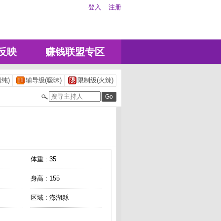
登入
注册
反映
赚钱联盟专区
纯)
辅导级(暧昧)
限制级(火辣)
体重 : 35
身高 : 155
区域 : 澎湖縣