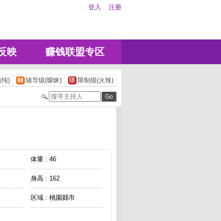
登入
注册
反映
赚钱联盟专区
纯)
辅导级(暧昧)
限制级(火辣)
体重 : 46
身高 : 162
区域 : 桃園縣市