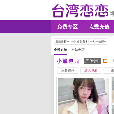
免费专区
点数充值
业绩排行
一对多收费
一对一收费
全部在線
台妹专区
小籠包兒
休息中
免費視訊
进入包厢
送