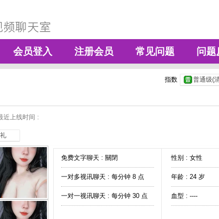
会员登入
注册会员
常见问题
问题
指数
普通级(清
最近上线时间 :
礼
免费文字聊天 :
關閉
性别 : 女性
一对多视讯聊天 :
每分钟 8 点
年龄 : 24 岁
一对一视讯聊天 :
每分钟 30 点
血型 : ----