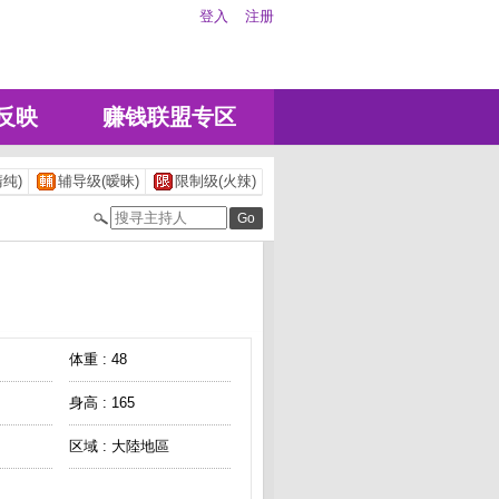
登入
注册
反映
赚钱联盟专区
纯)
辅导级(暧昧)
限制级(火辣)
体重 : 48
身高 : 165
区域 : 大陸地區