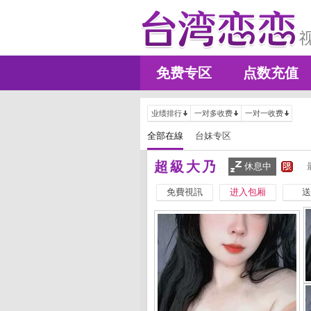
免费专区
点数充值
业绩排行
一对多收费
一对一收费
全部在線
台妹专区
超級大乃
休息中
免費視訊
进入包厢
送