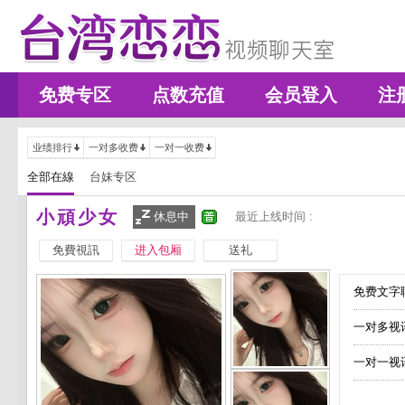
免费专区
点数充值
会员登入
注
业绩排行
一对多收费
一对一收费
全部在線
台妹专区
小頑少女
休息中
最近上线时间 :
免費視訊
进入包厢
送礼
免费文字聊
一对多视
一对一视