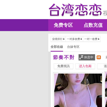
免费专区
点数充值
业绩排行
一对多收费
一对一收费
全部在線
台妹专区
節奏不對
休息中
免費視訊
进入包厢
送