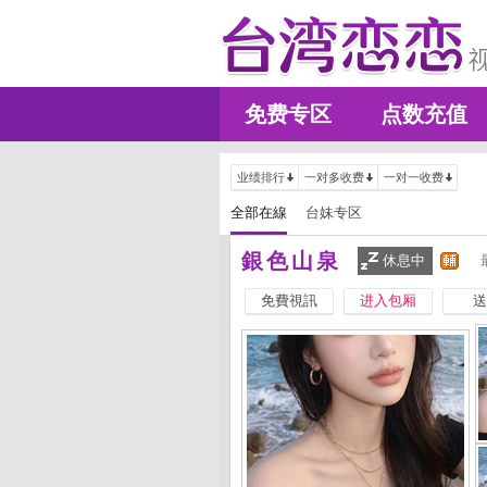
免费专区
点数充值
业绩排行
一对多收费
一对一收费
全部在線
台妹专区
銀色山泉
休息中
免費視訊
进入包厢
送