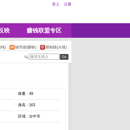
登入
注册
反映
赚钱联盟专区
纯)
辅导级(暧昧)
限制级(火辣)
体重 : 49
身高 : 163
区域 : 台中市